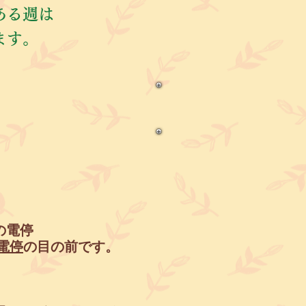
ある週は
ます。
の電停
電停
の
目の前です。