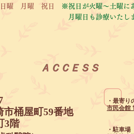
日曜 月曜 祝日
※祝日が火曜～土曜に
月曜日も診療いたし
ＡＣＣＥＳＳ
7
・最寄り
市民会館 
崎市桶屋町59番地
町3階
​・駐車場