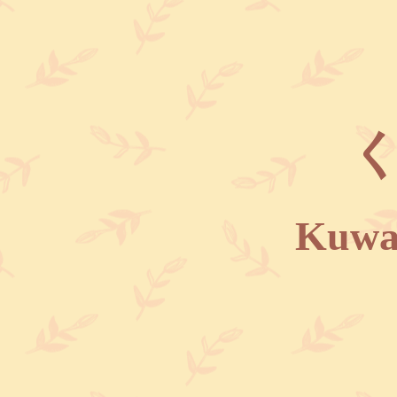
​
Kuwah