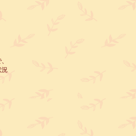
で、
状況