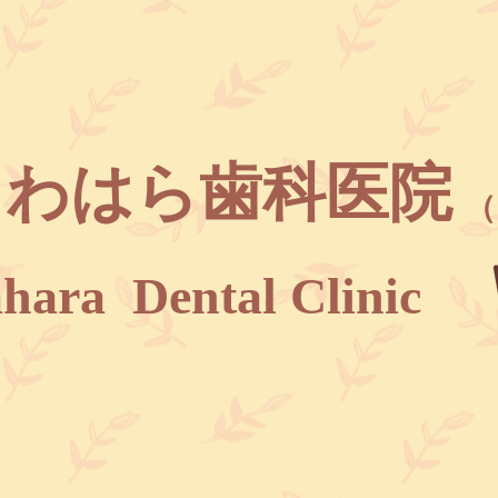
くわはら歯科医院
（
ara Dental Clinic