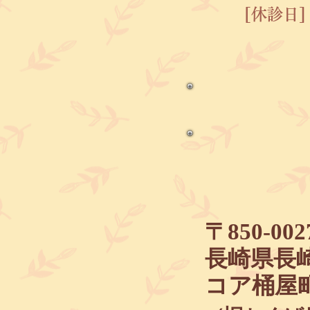
[休診日]
〒850-002
長崎県長
コア桶屋