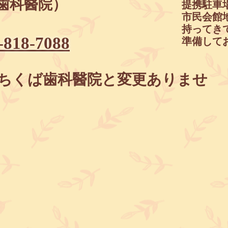
歯科醫院）
​提携駐
市民会館
持ってき
準備してお
-818-7088
はちくば歯科醫院と変更ありませ